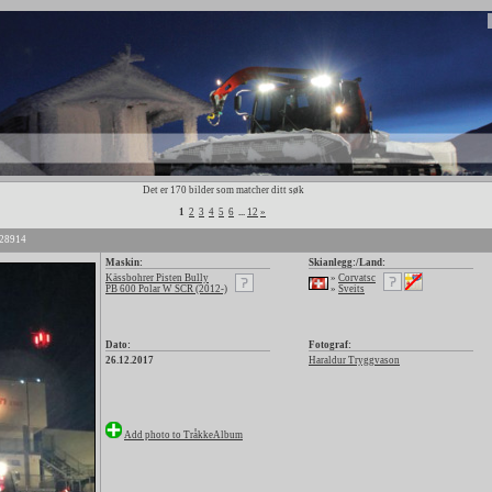
Det er 170 bilder som matcher ditt søk
1
2
3
4
5
6
...
12
»
 28914
Maskin:
Skianlegg:/Land:
Kässbohrer Pisten Bully
»
Corvatsc
PB 600 Polar W SCR (2012-)
»
Sveits
Dato:
Fotograf:
26.12.2017
Haraldur Tryggvason
Add photo to TråkkeAlbum