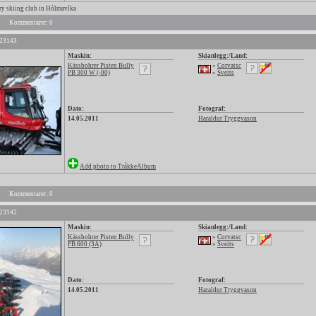
ry skiing club in Hólmavíka
Kommentarer: 0
 23143
Maskin:
Skianlegg:/Land:
Kässbohrer Pisten Bully
»
Corvatsc
PB 300 W (-00)
»
Sveits
Dato:
Fotograf:
14.05.2011
Haraldur Tryggvason
Add photo to TråkkeAlbum
Kommentarer: 0
 23142
Maskin:
Skianlegg:/Land:
Kässbohrer Pisten Bully
»
Corvatsc
PB 600 (3A)
»
Sveits
Dato:
Fotograf:
14.05.2011
Haraldur Tryggvason