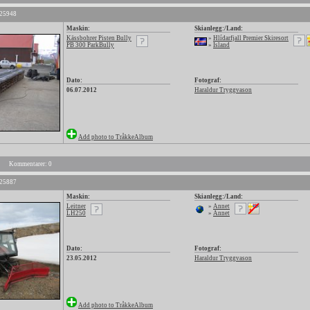
 25948
Maskin:
Skianlegg:/Land:
Kässbohrer Pisten Bully
»
Hlídarfjall Premier Skiresort
PB 300 ParkBully
»
Island
Dato:
Fotograf:
06.07.2012
Haraldur Tryggvason
Add photo to TråkkeAlbum
Kommentarer: 0
 25887
Maskin:
Skianlegg:/Land:
Leitner
»
Annet
LH250
»
Annet
Dato:
Fotograf:
23.05.2012
Haraldur Tryggvason
Add photo to TråkkeAlbum