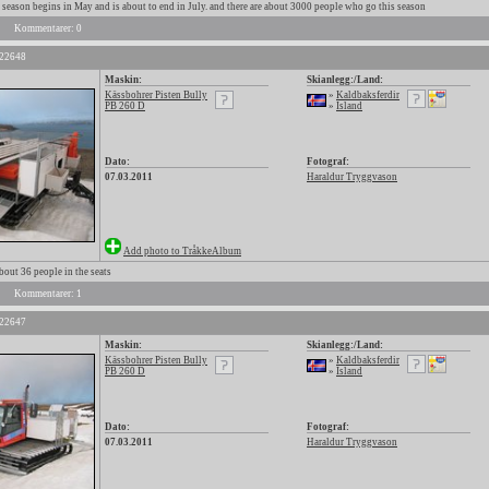
season begins in May and is about to end in July. and there are about 3000 people who go this season
Kommentarer: 0
 22648
Maskin:
Skianlegg:/Land:
Kässbohrer Pisten Bully
»
Kaldbaksferdir
PB 260 D
»
Island
Dato:
Fotograf:
07.03.2011
Haraldur Tryggvason
Add photo to TråkkeAlbum
bout 36 people in the seats
Kommentarer: 1
 22647
Maskin:
Skianlegg:/Land:
Kässbohrer Pisten Bully
»
Kaldbaksferdir
PB 260 D
»
Island
Dato:
Fotograf:
07.03.2011
Haraldur Tryggvason