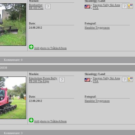
Maskin:
Skianlegg:/Land:
Bombardier
»
Yawgoo Vally Ski Area
BR 400 Plus
»
USA
Dato:
Fotograf:
24.08.2012
Haraldur Tryggvason
Add photo to TråkkeAlbum
Kommentarer: 0
 26038
Maskin:
Skianlegg:/Land:
Kässbohrer Pisten Bully
»
Yawgoo Vally Ski Area
PB 200 The Edge
»
USA
Dato:
Fotograf:
22.08.2012
Haraldur Tryggvason
Add photo to TråkkeAlbum
Kommentarer: 3