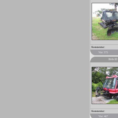
Kommentar:
Vist: 575
Bilde ID
Kommentar:
Vist: 467