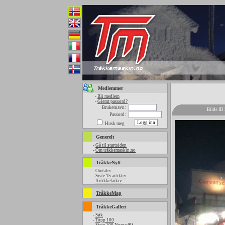
Medlemmer
-
Bli medlem
-
Glemt passord?
Brukernavn:
Bilde ID
Passord:
Husk meg
Generelt
-
Gå til startsiden
-
Om tråkkemaskin.no
TråkkeNytt
-
Omtaler
-
Siste 15 artikler
-
Artikkelarkiv
TråkkeMap
TråkkeGalleri
-
Søk
-
Topp 100