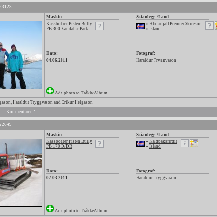
 23123
Maskin:
Skianlegg:/Land:
Kässbohrer Pisten Bully
»
Hlídarfjall Premier Skiresort
PB 300 Kandahar Park
»
Island
Dato:
Fotograf:
04.06.2011
Haraldur Tryggvason
Add photo to TråkkeAlbum
gason, Haraldur Tryggvason and Erikur Helgason
Kommentarer: 1
 22649
Maskin:
Skianlegg:/Land:
Kässbohrer Pisten Bully
»
Kaldbaksferdir
PB 170 D/DR
»
Island
Dato:
Fotograf:
07.03.2011
Haraldur Tryggvason
Add photo to TråkkeAlbum