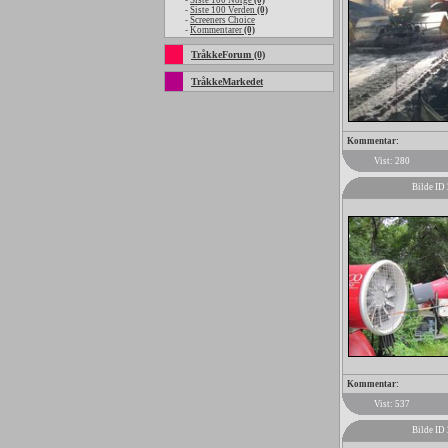
-
Siste 100 Norge
(0)
-
Siste 100 Verden
(0)
-
Screeners Choice
-
Kommentarer
(0)
TråkkeForum (0)
TråkkeMarkedet
Kommentar:
Vist: 280
Bilde ID
Kommentar:
Vist: 537
Bilde ID