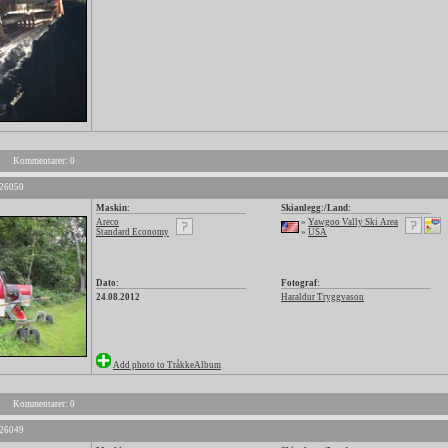
Kommentarer: 0
 26050
Maskin:
Skianlegg:/Land:
Areco
»
Yawgoo Vally Ski Area
Standard Economy
»
USA
Dato:
Fotograf:
24.08.2012
Haraldur Tryggvason
Add photo to TråkkeAlbum
Kommentarer: 0
 26049