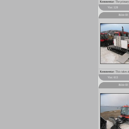
Kommentar:
The primary 
Vist: 528
Bilde ID
Kommentar:
This takes a
Vist: 613
Bilde ID