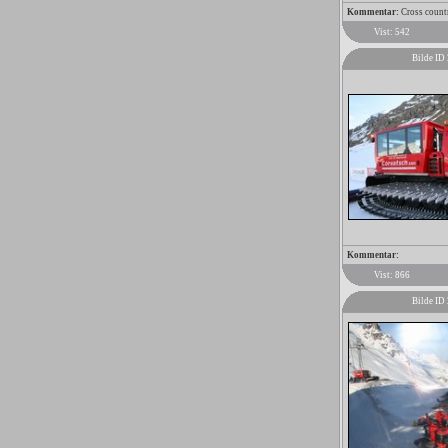
Kommentar:
Cross count
Vist: 542
Bilde ID
Kommentar:
Vist: 866
Bilde ID