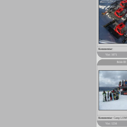
Kommentar:
Vist: 1071
Bilde ID
Kommentar:
Camp LOMSTE
Vist: 1256