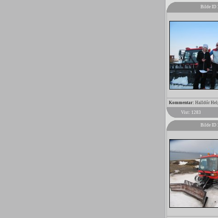
Bilde ID
Kommentar:
Halldór Hel
Vist: 1283
Bilde ID