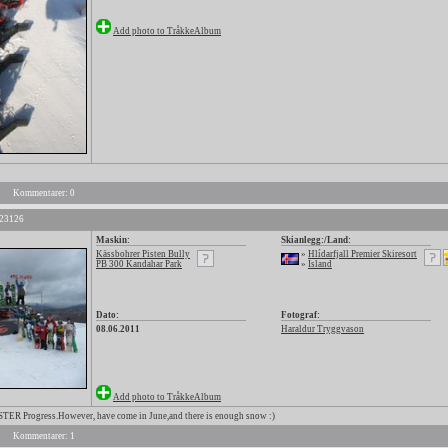
Add photo to TråkkeAlbum
Kommentarer: 0
 23126
Maskin:
Skianlegg:/Land:
Kässbohrer Pisten Bully
»
Hlídarfjall Premier Skiresort
PB 300 Kandahar Park
»
Island
Dato:
Fotograf:
08.06.2011
Haraldur Tryggvason
Add photo to TråkkeAlbum
R Progress.However, have come in June,and there is enough snow :)
Kommentarer: 1