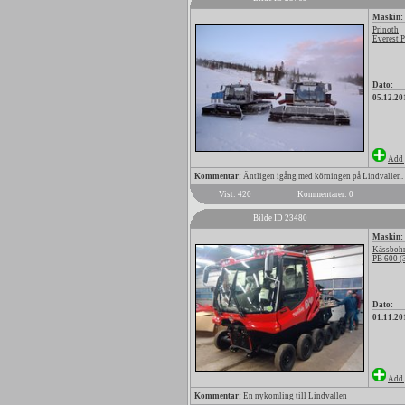
Maskin:
Prinoth
Everest 
Dato:
05.12.20
Add 
Kommentar:
Äntligen igång med körningen på Lindvallen.
Vist: 420
Kommentarer: 0
Bilde ID 23480
Maskin:
Kässbohr
PB 600 (
Dato:
01.11.20
Add 
Kommentar:
En nykomling till Lindvallen