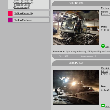
-
Siste 100 Norge
(0)
-
Siste 100 Verden
(0)
Bilde ID 24718
-
Screeners Choice
-
Kommentarer
(0)
Maskin:
Prinoth
TråkkeForum (0)
Everest 
TråkkeMarkedet
Dato:
11.02.20
Add 
Kommentar:
byte utav punktering, väldigt smidigt med trave
Vist: 508
Kommentarer: 0
Bilde ID 24690
Maskin:
Prinoth
Everest 
Dato:
11.02.20
Add 