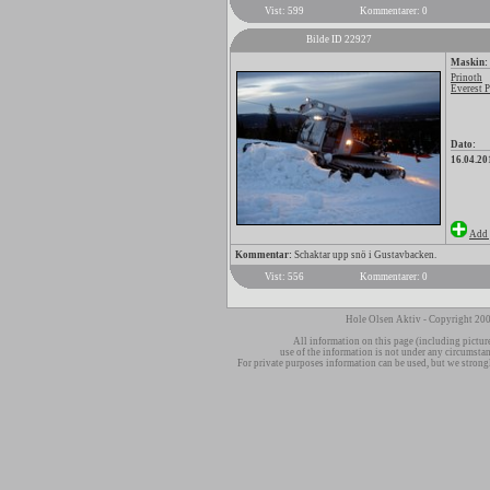
Vist: 599
Kommentarer: 0
Bilde ID 22927
Maskin:
Prinoth
Everest 
Dato:
16.04.20
Add 
Kommentar:
Schaktar upp snö i Gustavbacken.
Vist: 556
Kommentarer: 0
Hole Olsen Aktiv - Copyright 200
All information on this page (including pictur
use of the information is not under any circumsta
For private purposes information can be used, but we strong