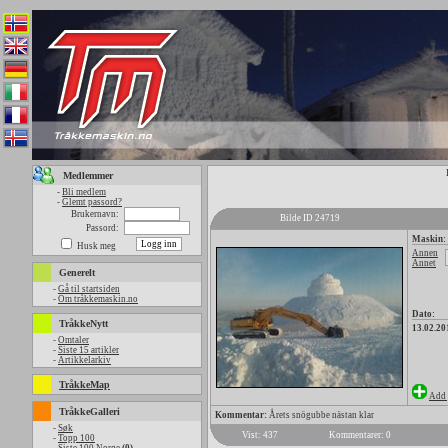
Medlemmer
-
Bli medlem
-
Glemt passord?
Brukernavn:
Bilde ID 24719
Passord:
Maskin:
Husk meg
Annen
Annet
Generelt
-
Gå til startsiden
-
Om tråkkemaskin.no
Dato:
TråkkeNytt
13.02.20
-
Omtaler
-
Siste 15 artikler
-
Artikkelarkiv
TråkkeMap
Add 
TråkkeGalleri
Kommentar:
Årets snögubbe nästan klar
-
Søk
Vist: 437
Kommentarer: 0
-
Topp 100