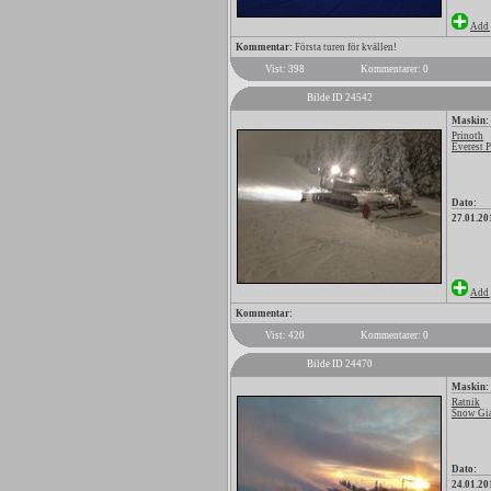
Add 
Kommentar:
Första turen för kvällen!
Vist: 398
Kommentarer: 0
Bilde ID 24542
Maskin:
Prinoth
Everest 
Dato:
27.01.20
Add 
Kommentar:
Vist: 420
Kommentarer: 0
Bilde ID 24470
Maskin:
Ratnik
Snow Gi
Dato:
24.01.20