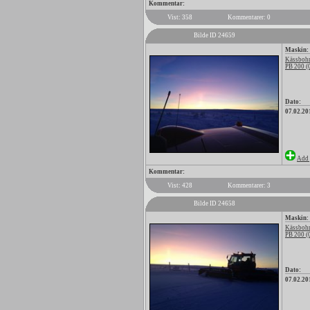
Kommentar:
Vist: 358
Kommentarer: 0
Bilde ID 24659
Maskin:
Kässbohr
PB 200 (
Dato:
07.02.20
Add 
Kommentar:
Vist: 428
Kommentarer: 3
Bilde ID 24658
Maskin:
Kässbohr
PB 200 (
Dato:
07.02.20