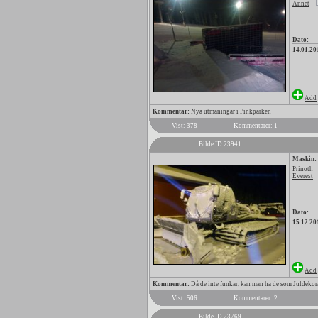
Annet
Dato:
14.01.20
Add 
Kommentar:
Nya utmaningar i Pinkparken
Vist: 378
Kommentarer: 1
Bilde ID 23941
Maskin:
Prinoth
Everest
Dato:
15.12.20
Add 
Kommentar:
Då de inte funkar, kan man ha de som Juldekor
Vist: 506
Kommentarer: 2
Bilde ID 23769