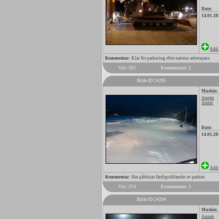
Dato:
14.01.20
Add 
Kommentar:
Klar för parkering efter nattens arbetspass.
Vist: 392
Kommentarer: 2
Bilde ID 24295
Maskin:
Annen
Annet
Dato:
14.01.20
Add 
Kommentar:
Har påbörjat färdigställandet av parken
Vist: 374
Kommentarer: 2
Bilde ID 24294
Maskin:
Annen