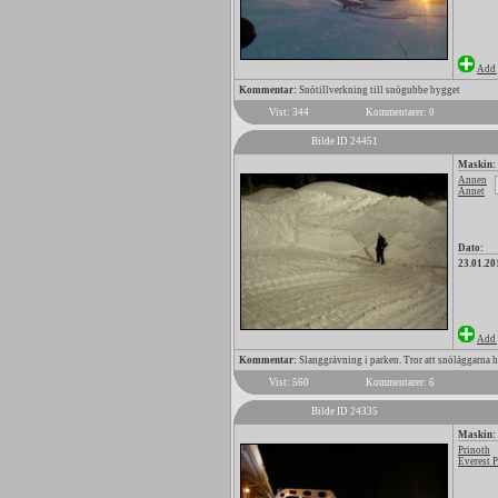
Add 
Kommentar:
Snötillverkning till snögubbe bygget
Vist: 344
Kommentarer: 0
Bilde ID 24451
Maskin:
Annen
Annet
Dato:
23.01.20
Add 
Kommentar:
Slanggrävning i parken. Tror att snöläggarna ha
Vist: 560
Kommentarer: 6
Bilde ID 24335
Maskin:
Prinoth
Everest 