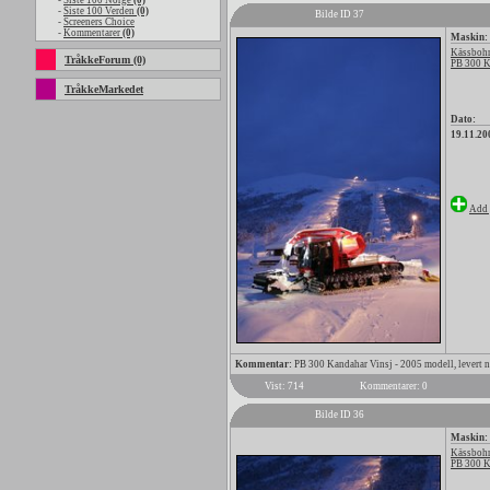
-
Siste 100 Norge
(0)
-
Siste 100 Verden
(0)
Bilde ID 37
-
Screeners Choice
-
Kommentarer
(0)
Maskin:
Kässbohr
TråkkeForum (0)
PB 300 
TråkkeMarkedet
Dato:
19.11.20
Add 
Kommentar:
PB 300 Kandahar Vinsj - 2005 modell, levert n
Vist: 714
Kommentarer: 0
Bilde ID 36
Maskin:
Kässbohr
PB 300 