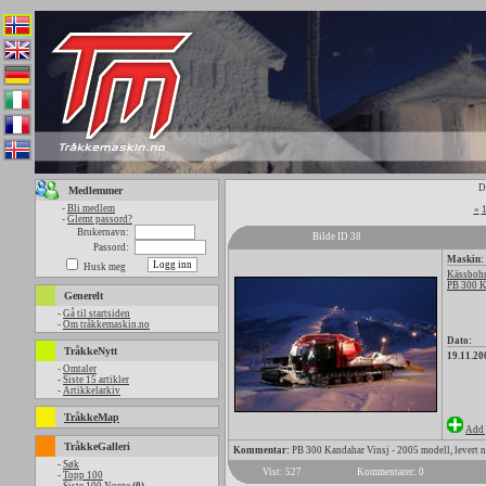
D
Medlemmer
-
Bli medlem
«
-
Glemt passord?
Brukernavn:
Bilde ID 38
Passord:
Maskin:
Husk meg
Kässbohr
PB 300 
Generelt
-
Gå til startsiden
-
Om tråkkemaskin.no
Dato:
TråkkeNytt
19.11.20
-
Omtaler
-
Siste 15 artikler
-
Artikkelarkiv
TråkkeMap
Add 
TråkkeGalleri
Kommentar:
PB 300 Kandahar Vinsj - 2005 modell, levert n
-
Søk
Vist: 527
Kommentarer: 0
-
Topp 100