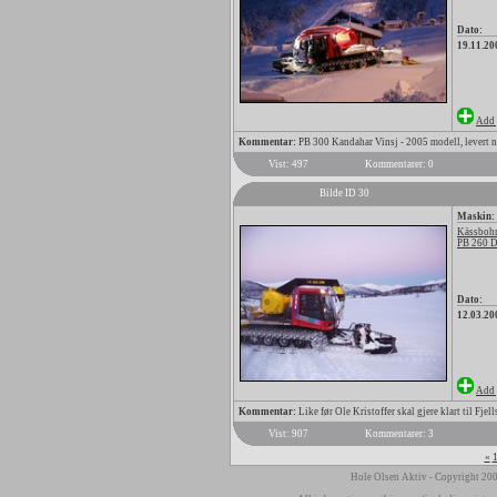
Dato:
19.11.20
Add 
Kommentar:
PB 300 Kandahar Vinsj - 2005 modell, levert n
Vist: 497
Kommentarer: 0
Bilde ID 30
Maskin:
Kässbohr
PB 260 
Dato:
12.03.20
Add 
Kommentar:
Like før Ole Kristoffer skal gjere klart til Fjel
Vist: 907
Kommentarer: 3
«
Hole Olsen Aktiv - Copyright 200