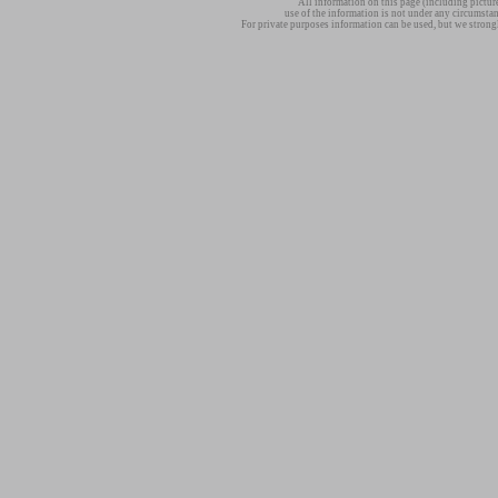
All information on this page (including pictur
use of the information is not under any circumsta
For private purposes information can be used, but we strong