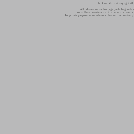
Hole Olsen Aktiv - Copyright 200
All information on this page (including pictur
use of the information is not under any circumsta
For private purposes information can be used, but we strong