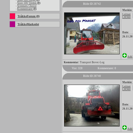
-
Siste 100 Norge
(0)
-
Siste 100 Verden
(0)
Bilde ID 28742
-
Screeners Choice
-
Kommentarer
(0)
Maskin:
Leitner
TråkkeForum (0)
LH360
TråkkeMarkedet
Dato:
26.11.20
Add 
Kommentar:
Transport Bovec-Log
Vist: 328
Kommentarer: 0
Bilde ID 28740
Maskin:
Leitner
LH360
Dato:
26.11.20
Add 