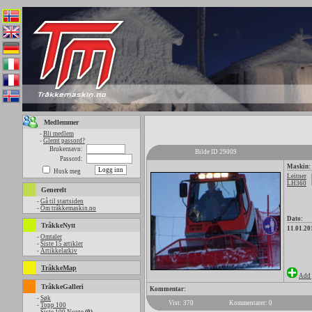
Medlemmer
-
Bli medlem
-
Glemt passord?
Brukernavn:
Bilde ID 29009
Passord:
Maskin:
Husk meg
Leitner
LH360
Generelt
-
Gå til startsiden
-
Om tråkkemaskin.no
Dato:
TråkkeNytt
11.01.20
-
Omtaler
-
Siste 15 artikler
-
Artikkelarkiv
TråkkeMap
Add 
TråkkeGalleri
Kommentar:
-
Søk
Vist: 370
Kommentarer: 0
-
Topp 100