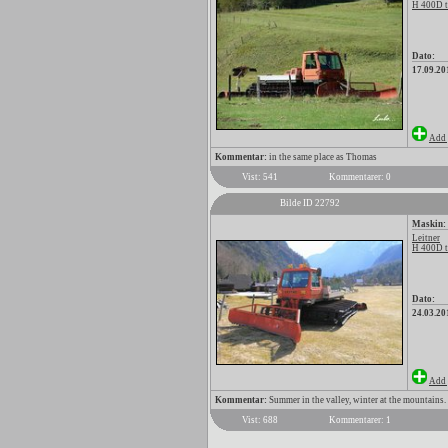
H 400D t
Dato:
17.09.20
Add 
Kommentar:
in the same place as Thomas
Vist: 541
Kommentarer: 0
Bilde ID 22792
Maskin:
Leitner
H 400D t
Dato:
24.03.20
Add 
Kommentar:
Summer in the valley, winter at the mountains.
Vist: 688
Kommentarer: 1