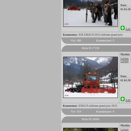
Dato:
01.04.20
Add 
Kommentar:
XIX EMAUS 2013 oldtimer grand prix
Vist: 480
Kommentarer: 0
Bilde ID 27190
Maskin:
Leitner
LH400
Dato:
01.04.20
Add 
Kommentar:
EMAUS oldtimer grand prix 2013
Vist: 424
Kommentarer: 0
Bilde ID 26084
Maskin:
Leitner