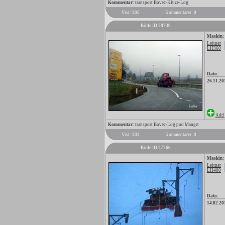
Kommentar:
transport Bovec-Kluze-Log
Vist: 305
Kommentarer: 0
Bilde ID 28739
Maskin:
Leitner
LH360
Dato:
26.11.20
Add 
Kommentar:
transport Bovec-Log pod Mangrt
Vist: 303
Kommentarer: 0
Bilde ID 27766
Maskin:
Leitner
LH400
Dato:
14.02.20