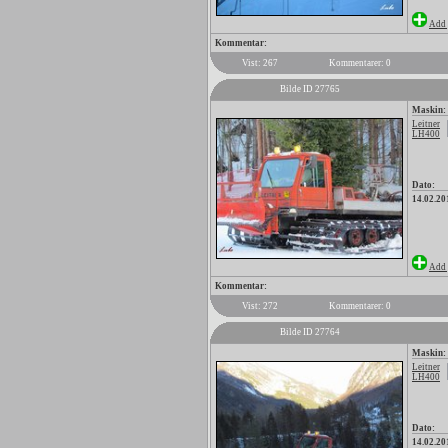
Add 
Kommentar:
Vist: 267
Kommentarer: 0
Bilde ID 27765
Maskin:
Leitner
LH400
Dato:
14.02.20
Add 
Kommentar:
Vist: 272
Kommentarer: 0
Bilde ID 27764
Maskin:
Leitner
LH400
Dato:
14.02.20