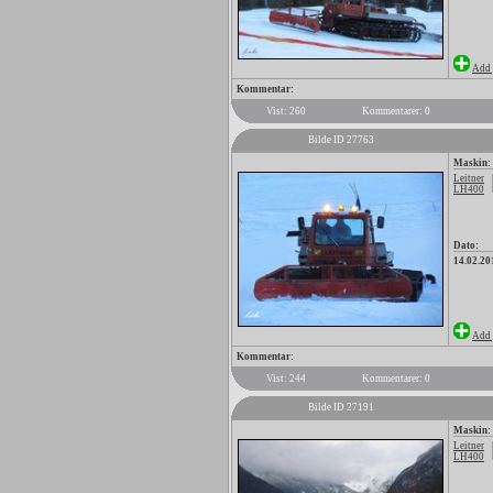
Add 
Kommentar:
Vist: 260
Kommentarer: 0
Bilde ID 27763
Maskin:
Leitner
LH400
Dato:
14.02.20
Add 
Kommentar:
Vist: 244
Kommentarer: 0
Bilde ID 27191
Maskin:
Leitner
LH400