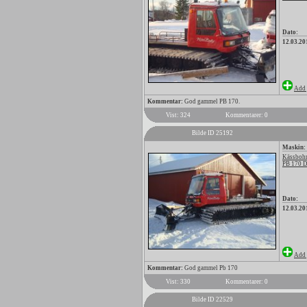
Dato:
12.03.20
Add 
Kommentar:
God gammel PB 170.
Vist: 324
Kommentarer: 0
Bilde ID 25192
Maskin:
Kässbohr
PB 170 
Dato:
12.03.20
Add 
Kommentar:
God gammel Pb 170
Vist: 330
Kommentarer: 0
Bilde ID 22529