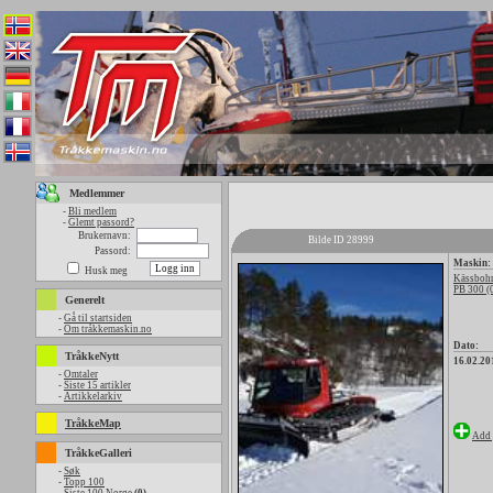
Medlemmer
-
Bli medlem
-
Glemt passord?
Brukernavn:
Bilde ID 28999
Passord:
Maskin:
Husk meg
Kässbohr
PB 300 (
Generelt
-
Gå til startsiden
-
Om tråkkemaskin.no
Dato:
TråkkeNytt
16.02.20
-
Omtaler
-
Siste 15 artikler
-
Artikkelarkiv
TråkkeMap
Add 
TråkkeGalleri
-
Søk
-
Topp 100