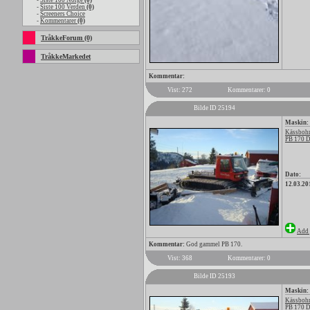
-
Siste 100 Norge
(0)
-
Siste 100 Verden
(0)
-
Screeners Choice
-
Kommentarer
(0)
TråkkeForum (0)
TråkkeMarkedet
Kommentar:
Vist: 272
Kommentarer: 0
Bilde ID 25194
Maskin:
Kässbohr
PB 170 
Dato:
12.03.20
Add 
Kommentar:
God gammel PB 170.
Vist: 368
Kommentarer: 0
Bilde ID 25193
Maskin:
Kässbohr
PB 170 