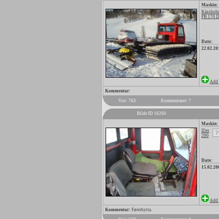
Maskin:
Kässbohr
PB 170 
Dato:
22.02.20
Add 
Kommentar:
Vist: 763
Kommentarer: 7
Bilde ID 16260
Maskin:
Iller
200
Dato:
15.02.20
Add 
Kommentar:
Førerhytta.