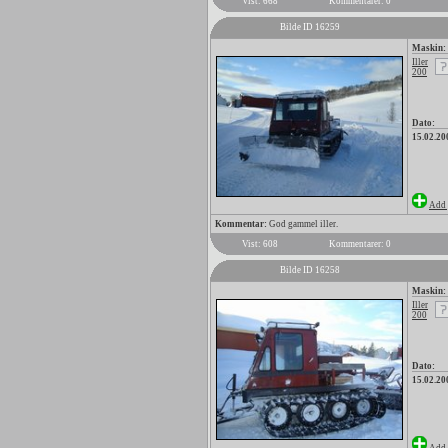
Vist: 668
Kommentarer: 0
Bilde ID 16259
Maskin:
Iller
200
Dato:
15.02.20
Add 
Kommentar:
God gammel iller.
Vist: 608
Kommentarer: 0
Bilde ID 16258
Maskin:
Iller
200
Dato:
15.02.20