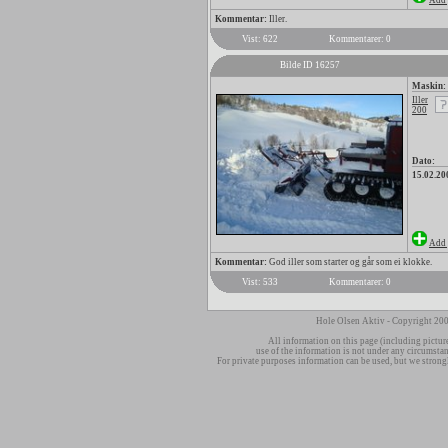
Add 
Kommentar:
Iller.
Vist: 622
Kommentarer: 0
Bilde ID 16257
Maskin:
Iller
200
Dato:
15.02.20
Add 
Kommentar:
God iller som starter og går som ei klokke.
Vist: 533
Kommentarer: 0
Hole Olsen Aktiv - Copyright 200
All information on this page (including pictur
use of the information is not under any circumsta
For private purposes information can be used, but we strong