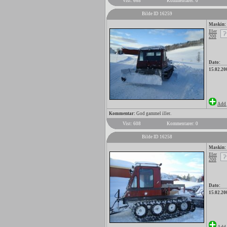
Vist: 668
Kommentarer: 0
Bilde ID 16259
Maskin:
Iller
200
Dato:
15.02.20
Add 
Kommentar:
God gammel iller.
Vist: 608
Kommentarer: 0
Bilde ID 16258
Maskin:
Iller
200
Dato:
15.02.20