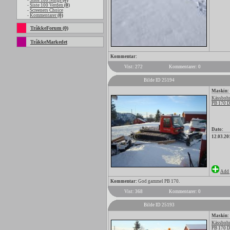
-
Siste 100 Norge
(0)
-
Siste 100 Verden
(0)
-
Screeners Choice
-
Kommentarer
(0)
TråkkeForum (0)
TråkkeMarkedet
Kommentar:
Vist: 272
Kommentarer: 0
Bilde ID 25194
Maskin:
Kässbohr
PB 170 
Dato:
12.03.20
Add 
Kommentar:
God gammel PB 170.
Vist: 368
Kommentarer: 0
Bilde ID 25193
Maskin:
Kässbohr
PB 170 