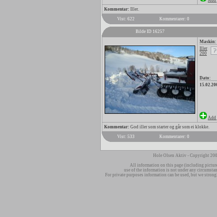
Add 
Kommentar:
Iller.
Vist: 622
Kommentarer: 0
Bilde ID 16257
Maskin:
Iller
200
Dato:
15.02.20
Add 
Kommentar:
God iller som starter og går som ei klokke.
Vist: 533
Kommentarer: 0
Hole Olsen Aktiv - Copyright 200
All information on this page (including pictur
use of the information is not under any circumsta
For private purposes information can be used, but we strong