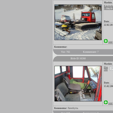
Maskin:
Kässbohr
PB 170 
Dato:
22.02.20
Add 
Kommentar:
Vist: 765
Kommentarer: 7
Bilde ID 16260
Maskin:
Iller
200
Dato:
15.02.20
Add 
Kommentar:
Førerhytta.