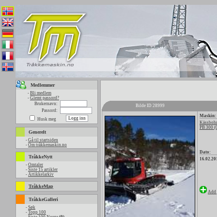
Medlemmer
-
Bli medlem
-
Glemt passord?
Brukernavn:
Bilde ID 28999
Passord:
Maskin:
Husk meg
Kässbohr
PB 300 (
Generelt
-
Gå til startsiden
-
Om tråkkemaskin.no
Dato:
TråkkeNytt
16.02.20
-
Omtaler
-
Siste 15 artikler
-
Artikkelarkiv
TråkkeMap
Add 
TråkkeGalleri
-
Søk
-
Topp 100