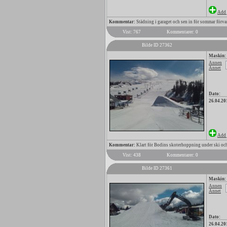
Add 
Kommentar:
Städning i garaget och sen in för sommar förva
Vist: 767
Kommentarer: 0
Bilde ID 27362
Maskin:
Annen
Annet
Dato:
26.04.20
Add 
Kommentar:
Klart för Bodins skoterhoppning under ski och
Vist: 438
Kommentarer: 0
Bilde ID 27361
Maskin:
Annen
Annet
Dato:
26.04.20