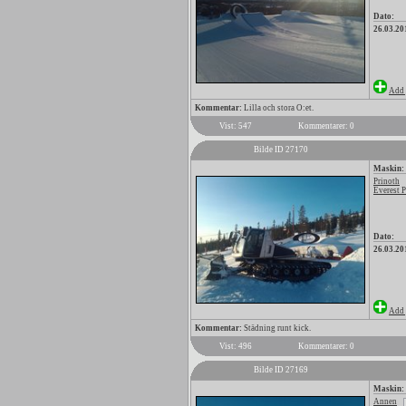
Dato:
26.03.20
Add 
Kommentar:
Lilla och stora O:et.
Vist: 547
Kommentarer: 0
Bilde ID 27170
Maskin:
Prinoth
Everest 
Dato:
26.03.20
Add 
Kommentar:
Städning runt kick.
Vist: 496
Kommentarer: 0
Bilde ID 27169
Maskin:
Annen