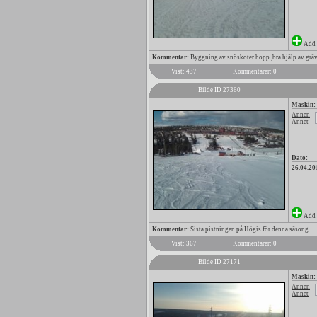
Add 
Kommentar:
Byggning av snöskoter hopp ,bra hjälp av grä
Vist: 437
Kommentarer: 0
Bilde ID 27360
Maskin:
Annen
Annet
Dato:
26.04.20
Add 
Kommentar:
Sista pistningen på Högis för denna säsong.
Vist: 367
Kommentarer: 0
Bilde ID 27171
Maskin:
Annen
Annet