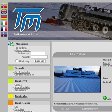
Medlemmer
-
Bli medlem
-
Glemt passord?
Brukernavn:
Bilde ID 28369
Passord:
Maskin:
Husk meg
Prinoth
New Leitw
Generelt
-
Gå til startsiden
-
Om tråkkemaskin.no
Dato:
TråkkeNytt
02.04.20
-
Omtaler
-
Siste 15 artikler
-
Artikkelarkiv
TråkkeMap
Add 
TråkkeGalleri
Kommentar:
New Leitwolf for perfect pistes.
-
Søk
Vist: 600
Kommentarer: 0
-
Topp 100