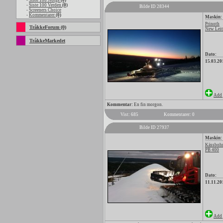
-
Siste 100 Norge
(0)
-
Siste 100 Verden
(0)
Bilde ID 28344
-
Screeners Choice
-
Kommentarer
(0)
Maskin:
Prinoth
TråkkeForum (0)
New Leitw
TråkkeMarkedet
Dato:
15.03.20
Add 
Kommentar:
En fin morgon.
Vist: 685
Kommentarer: 0
Bilde ID 27937
Maskin:
Kässbohr
PB 400
Dato:
11.11.20
Add 