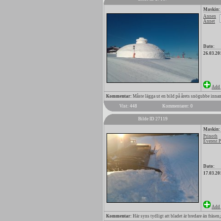
Maskin:
Annen
Annet
Dato:
26.03.20
Add 
Kommentar:
Måste lägga ut en bild på årets snögubbe innan
Vist: 448
Kommentarer: 0
Bilde ID 27119
Maskin:
Prinoth
Everest 
Dato:
17.03.20
Add 
Kommentar:
Här syns tydligt att bladet är bredare än fräsen,