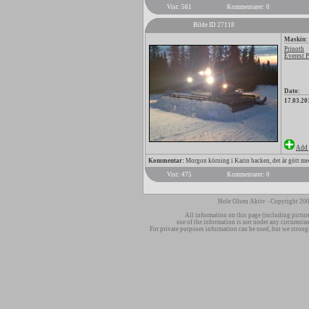
Vist: 561
Kommentarer: 0
Bilde ID 27118
Maskin:
Prinoth
Everest 
Dato:
17.03.20
Add 
Kommentar:
Morgon körning i Karin backen, det är gött med
Vist: 475
Kommentarer: 0
Hole Olsen Aktiv - Copyright 200
All information on this page (including pictur
use of the information is not under any circumsta
For private purposes information can be used, but we strong