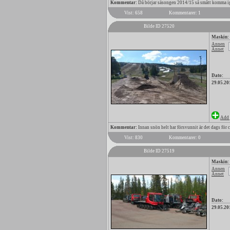
Kommentar:
Då börjar säsongen 2014/15 så smått komma i
Vist: 658
Kommentarer: 1
Bilde ID 27520
Maskin:
Annen
Annet
Dato:
29.05.20
Add 
Kommentar:
Innan snön helt har försvunnit är det dags för 
Vist: 830
Kommentarer: 0
Bilde ID 27519
Maskin:
Annen
Annet
Dato:
29.05.20