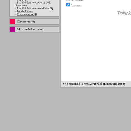
-
Les 100 dernières photos de la
France
(0)
-
Les 100 dernières mondiales
(0)
-
Fonds d`écran
-
Commentaires
(0)
Discussion (0)
Marché de l`occasion
Velg et ikon på kartet over for å få frem informasjon!