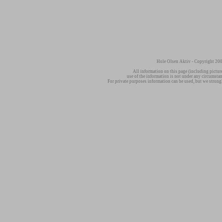
Hole Olsen Aktiv - Copyright 200
All information on this page (including pictur
use of the information is not under any circumsta
For private purposes information can be used, but we strong